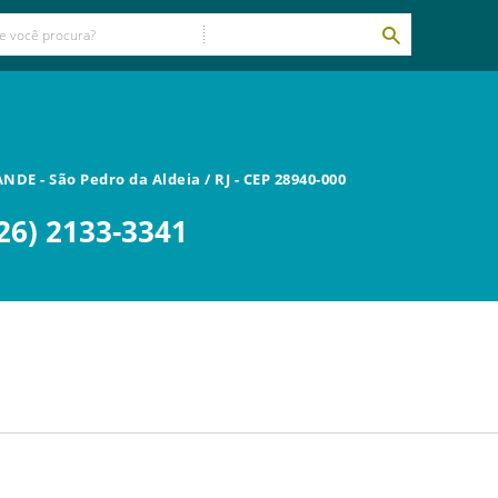
RANDE
-
São Pedro da Aldeia
/
RJ
- CEP
28940-000
26) 2133-3341