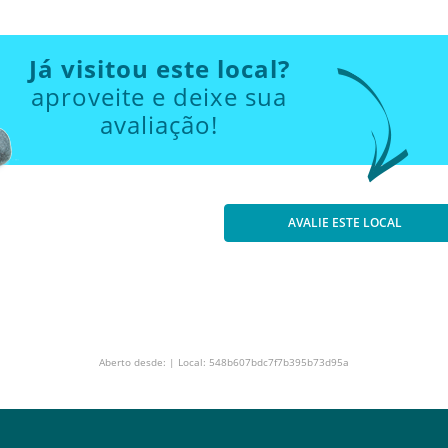
Já visitou este local?
aproveite e deixe sua
avaliação!
AVALIE ESTE LOCAL
Aberto desde: | Local: 548b607bdc7f7b395b73d95a