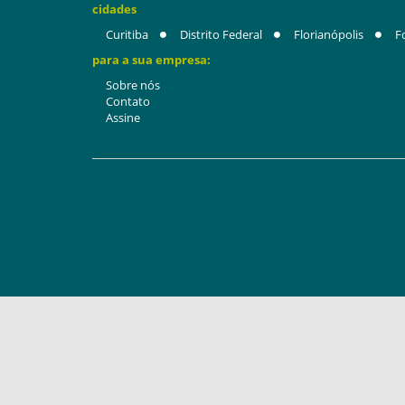
cidades
Curitiba
Distrito Federal
Florianópolis
F
para a sua empresa:
Sobre nós
Contato
Assine