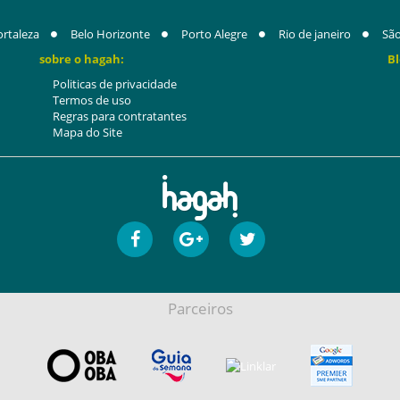
ortaleza
Belo Horizonte
Porto Alegre
Rio de janeiro
São
sobre o hagah:
Bl
Politicas de privacidade
Termos de uso
Regras para contratantes
Mapa do Site
Parceiros