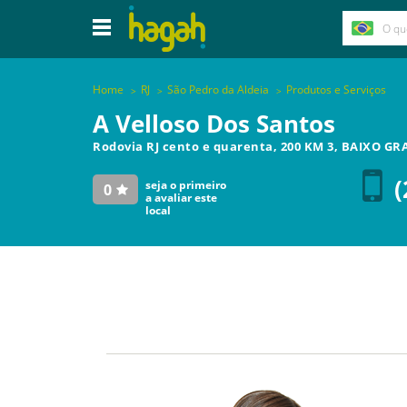
Home
RJ
São Pedro da Aldeia
Produtos e Serviços
A Velloso Dos Santos
Rodovia RJ cento e quarenta, 200 KM 3, BAIXO G
(
seja o primeiro
0
a avaliar este
local