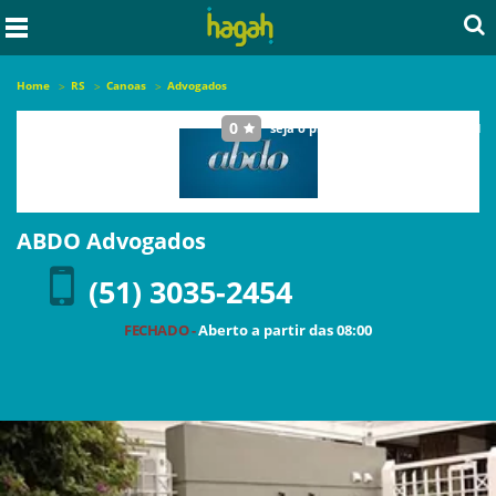
Home
RS
Canoas
Advogados
0
seja o primeiro a avaliar este local
ABDO Advogados
(51) 3035-2454
FECHADO -
Aberto a partir das
08:00