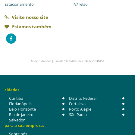
Estacionamento
TV/Telão
Visite nosso site
Estamos também
Aberto desde: | Local: 548b40e0dc7f7b37e91ffd51
cidades
Curitiba
Distrito Federal
Florianópolis
Fortaleza
Belo Horizonte
Porto Alegre
Rio de janeiro
São Paulo
Salvador
para a sua empresa:
Sobre nós