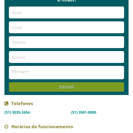
de
Direito
Ambiental, Bancário, Civil, Comercial,
Indenizatório, Criminal,
de Família
,
Empresarial
,
do
Consumidor
, Desportivo,
Internacional,
Trabalhista
,
Previdenciário
, Societário,
Trabalhista Empresarial e Tributário.
Já visitou este local?
aproveite e deixe sua avaliação!
Avaliações
AVALIE ESTE LOCAL
ENVIAR
Telefones
(51) 3035-2454
(51) 3581-9000
Horários de funcionamento