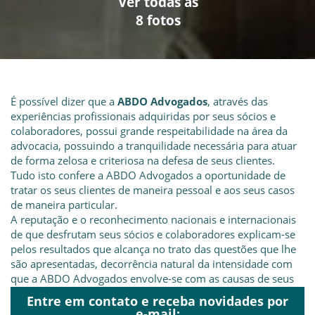
Ver todas as
Ver todas as
Ver todas as
Ver todas as
Ver todas as
Ver todas as
Ver todas as
Ver todas as
8 fotos
8 fotos
8 fotos
8 fotos
8 fotos
8 fotos
8 fotos
8 fotos
É possível dizer que a
ABDO Advogados
, através das
experiências profissionais adquiridas por seus sócios e
colaboradores, possui grande respeitabilidade na área da
advocacia, possuindo a tranquilidade necessária para atuar
de forma zelosa e criteriosa na defesa de seus clientes.
Tudo isto confere a ABDO Advogados a oportunidade de
tratar os seus clientes de maneira pessoal e aos seus casos
de maneira particular.
A reputação e o reconhecimento nacionais e internacionais
de que desfrutam seus sócios e colaboradores explicam-se
pelos resultados que alcança no trato das questões que lhe
são apresentadas, decorrência natural da intensidade com
que a ABDO Advogados envolve-se com as causas de seus
clientes.
Entre em contato e receba novidades por
ABDO Advogados
é especializado nas áreas
e-mail: