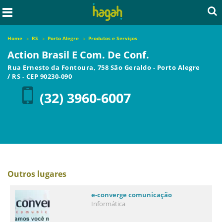
Home
RS
Porto Alegre
Produtos e Serviços
Action Brasil E Com. De Conf.
Rua Ernesto da Fontoura, 758 São Geraldo
-
Porto Alegre
/
RS
- CEP
90230-090
(32) 3960-6007
Outros lugares
e-converge comunicação
Informática