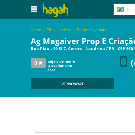
Home
PR
Londrina
Edição de Jornais
Ag Magaiver Prop E Criaçã
Rua Piaui, 99 Sl 7, Centro
-
Londrina
/
PR
- CEP
8601
(
seja o primeiro
0
a avaliar este
local
VER NO WAZE