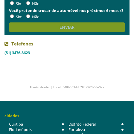
Sim
Não
Você pretende trocar de automóvel nos próximos 6 meses?
Sim
Não
ENVIAR
Telefones
(51) 3476-3623
Aberto desde: | Local: 548b963ddc7f7b062b66e9ae
cidades
Curitiba
Distrito Federal
Florianópolis
Fortaleza