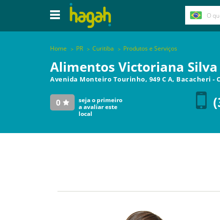
Home
PR
Curitiba
Produtos e Serviços
Alimentos Victoriana Silv
Avenida Monteiro Tourinho, 949 C A, Bacacheri
-
(
seja o primeiro
0
a avaliar este
local