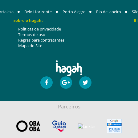
ortaleza
Belo Horizonte
Porto Alegre
Rio de janeiro
São
sobre o hagah:
Bl
Politicas de privacidade
Termos de uso
Regras para contratantes
Mapa do Site
Parceiros