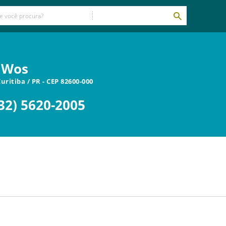
a Wos
Curitiba
/
PR
- CEP
82600-000
32) 5620-2005