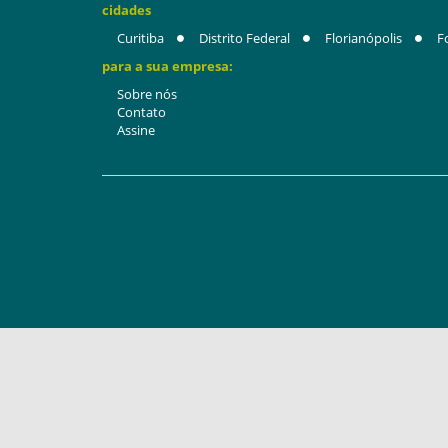
cidades
Curitiba
Distrito Federal
Florianópolis
F
para a sua empresa:
Sobre nós
Contato
Assine