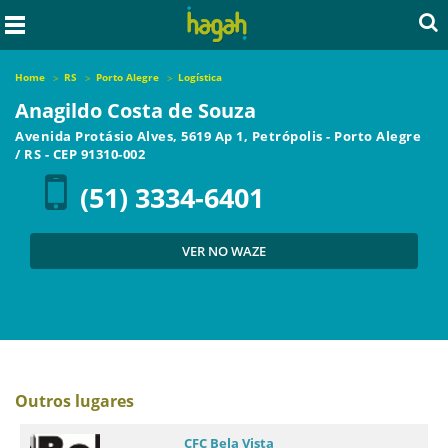
Home
RS
Porto Alegre
Logística
Anagildo Costa de Souza
Avenida Protásio Alves, 5619 Ap 1, Petrópolis
-
Porto Alegre
/
RS
- CEP
91310-002
(51) 3334-6401
VER NO WAZE
Outros lugares
CFC Bela Vista