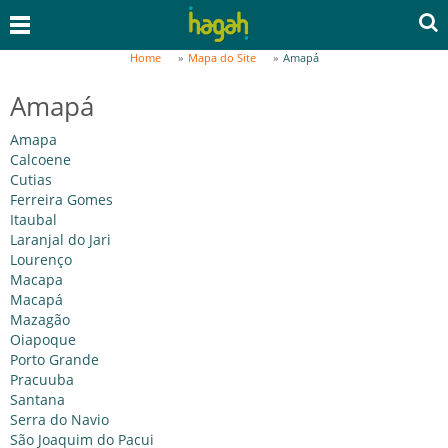
Home
Mapa do Site
Amapá
Amapá
Amapa
Calcoene
Cutias
Ferreira Gomes
Itaubal
Laranjal do Jari
Lourenço
Macapa
Macapá
Mazagão
Oiapoque
Porto Grande
Pracuuba
Santana
Serra do Navio
São Joaquim do Pacui