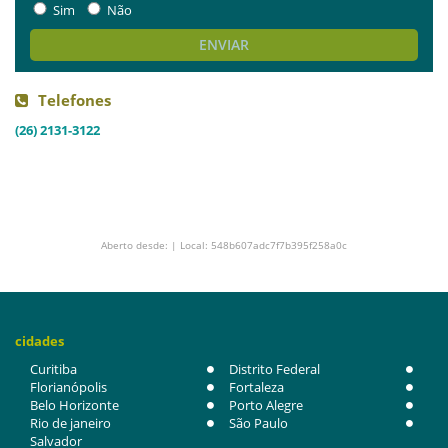
Sim
Não
ENVIAR
Telefones
(26) 2131-3122
Aberto desde: | Local: 548b607adc7f7b395f258a0c
cidades
Curitiba
Distrito Federal
Florianópolis
Fortaleza
Belo Horizonte
Porto Alegre
Rio de janeiro
São Paulo
Salvador