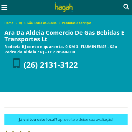
Home
RJ
São Pedro da Aldeia
Produtos e Serviços
Ara Da Aldeia Comercio De Gas Bebidas E
Transportes Lt
Rodovia RJ cento e quarenta, 0 KM 3, FLUMINENSE
-
São
Pedro da Aldeia
/
RJ
- CEP
28940-000
(26) 2131-3122
Já visitou este local?
aproveite e deixe sua avaliação!