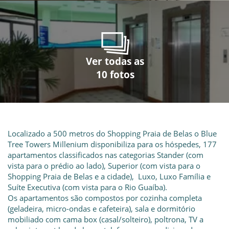
Ver todas as
Ver todas as
Ver todas as
Ver todas as
Ver todas as
Ver todas as
Ver todas as
Ver todas as
Ver todas as
Ver todas as
10 fotos
10 fotos
10 fotos
10 fotos
10 fotos
10 fotos
10 fotos
10 fotos
10 fotos
10 fotos
Localizado a 500 metros do Shopping Praia de Belas o Blue
Tree Towers Millenium disponibiliza para os hóspedes, 177
apartamentos classificados nas categorias Stander (com
vista para o prédio ao lado), Superior (com vista para o
Shopping Praia de Belas e a cidade), Luxo, Luxo Família e
Suíte Executiva (com vista para o Rio Guaíba).
Os apartamentos são compostos por cozinha completa
(geladeira, micro-ondas e cafeteira), sala e dormitório
mobiliado com cama box (casal/solteiro), poltrona, TV a