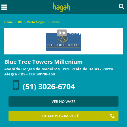
Home
RS
Porto Alegre
Hotéis
0
seja o primeiro a avaliar este local
Blue Tree Towers Millenium
Avenida Borges de Medeiros, 3120 Praia de Belas
-
Porto
Alegre
/
RS
- CEP
90110-150
(51) 3026-6704
VER NO WAZE
LIGAMOS PARA VOCÊ