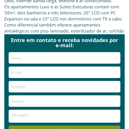
cabo, internet banda larga, telefone e ar condicionado.
Os apartamentos Luxo e as Suítes Executivas contam com
58m², dois banheiros e três televisores: 26'' LCD com PC
Expanion na sala e 23'' LCD nos dormitórios com TV a cabo.
Como diferencial também oferece apartamentos
antialérgicos com piso laminado, esterilizador de ar, colchão
com tratamento scotchgard, travesseiro antialérgico, sofá e
Entre em contato e receba novidades por
poltrona em couro e acomodações para portadores de
e-mail:
necessidades especiais.
O Blue Tree Towers Millenium conta ainda com business
center, piscina térmica, academia, sauna, restaurante, room
service e espaço para convenções, eventos corporativos e
sociais.
Já visitou este local?
aproveite e deixe sua avaliação!
Avaliações
AVALIE ESTE LOCAL