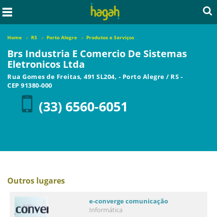
Home
RS
Porto Alegre
Produtos e Serviços
Brs Industria E Comercio De Sistemas
Eletronicos Ltda
Rua Gomes de Freitas, 491 SL204,
-
Porto Alegre
/
RS
-
CEP
91380-000
(33) 6560-6051
Outros lugares
e-converge comunicação
Informática