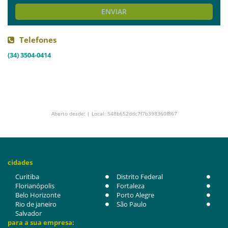
ENVIAR
Telefones
(34) 3504-0414
Aberto desde: | Local: 548b652ddc7f7b398360f867
cidades
Curitiba
Distrito Federal
Florianópolis
Fortaleza
Belo Horizonte
Porto Alegre
Rio de janeiro
São Paulo
Salvador
para a sua empresa: