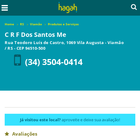
Home
RS
Viamão
Produtos e Serviços
C R F Dos Santos Me
Rua Teodoro Luís de Castro, 1069 Vila Augusta
-
Viamão
/
RS
- CEP
94510-500
(34) 3504-0414
Já visitou este local?
aproveite e deixe sua avaliação!
Avaliações