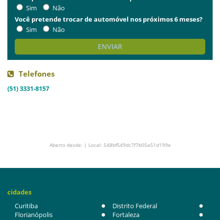
Sim
Não
Você pretende trocar de automóvel nos próximos 6 meses?
Sim
Não
ENVIAR
Telefones
(51) 3331-8157
Aberto desde: | Local: 548bf549dc7f7b05a51d199e
cidades
Curitiba
Distrito Federal
Florianópolis
Fortaleza