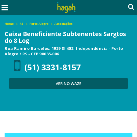
Home
RS
Porto Alegre
Associações
Caixa Beneficiente Subtenentes Sargtos
do 8 Log
Rua Ramiro Barcelos, 1929 Sl 402, Independência
-
Porto
Alegre
/
RS
- CEP
90035-006
(51) 3331-8157
VER NO WAZE