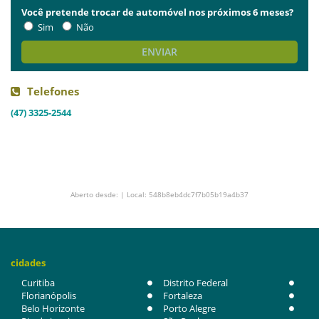
Você pretende trocar de automóvel nos próximos 6 meses?
Sim
Não
ENVIAR
Telefones
(47) 3325-2544
Aberto desde: | Local: 548b8eb4dc7f7b05b19a4b37
cidades
Curitiba
Distrito Federal
Florianópolis
Fortaleza
Belo Horizonte
Porto Alegre