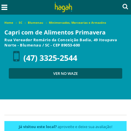
Home
SC
Blumenau
Minimercados, Mercearias e Armazéns
Capri com de Alimentos Primavera
Rua Vereador Romário da Conceição Badia, 49 Itoupava
Norte
-
Blumenau
/
SC
- CEP
89053-600
(47) 3325-2544
VER NO WAZE
Já visitou este local?
aproveite e deixe sua avaliação!