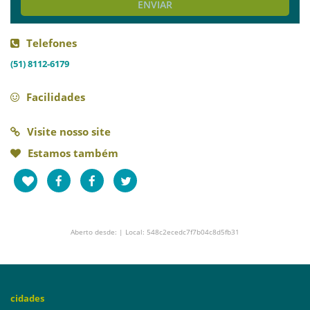
ENVIAR
Telefones
(51) 8112-6179
Facilidades
Visite nosso site
Estamos também
Aberto desde: | Local: 548c2ecedc7f7b04c8d5fb31
cidades