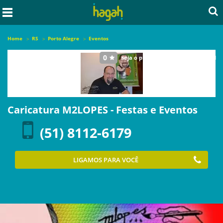
Home
RS
Porto Alegre
Eventos
0
seja o primeiro a avaliar este local
Caricatura M2LOPES - Festas e Eventos
(51) 8112-6179
LIGAMOS PARA VOCÊ