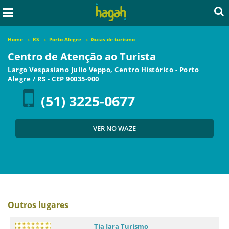
Home
RS
Porto Alegre
Guias de turismo
Centro de Atenção ao Turista
Largo Vespasiano Julio Veppo, Centro Histórico
-
Porto
Alegre
/
RS
- CEP
90035-900
(51) 3225-0677
VER NO WAZE
Outros lugares
Tia Iara Turismo