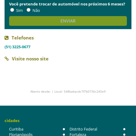
Você pretende trocar de automóvel nos próximos 6 meses?
Sim
Não
ENVIAR
Telefones
(51) 3225-0677
Visite nosso site
Aberto desde: | Local: 548babacdc7f7b0736c245e9
cidades
Curitiba
Distrito Federal
Florianópolis
Fortaleza