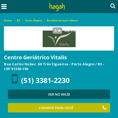
Home
RS
Porto Alegre
Residencial para Idosos
0
seja o primeiro a avaliar este local
Centro Geriátrico Vitalis
Rua Carlos Huber, 60 Três Figueiras
-
Porto Alegre
/
RS
-
CEP
91330-150
(51) 3381-2230
VER NO WAZE
LIGAMOS PARA VOCÊ