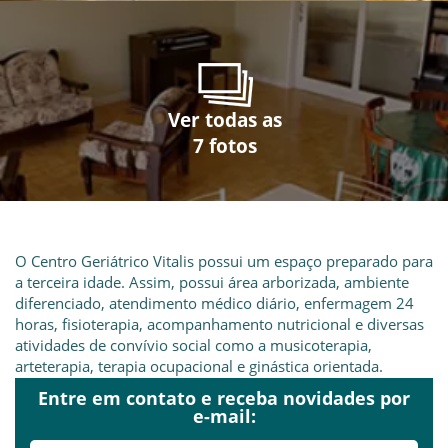
Ver todas as
Ver todas as
Ver todas as
Ver todas as
Ver todas as
Ver todas as
Ver todas as
7 fotos
7 fotos
7 fotos
7 fotos
7 fotos
7 fotos
7 fotos
O Centro Geriátrico Vitalis possui um espaço preparado para
a terceira idade. Assim, possui área arborizada, ambiente
diferenciado, atendimento médico diário, enfermagem 24
horas, fisioterapia, acompanhamento nutricional e diversas
atividades de convívio social como a musicoterapia,
arteterapia, terapia ocupacional e ginástica orientada.
Entre em contato e receba novidades por
e-mail:
Com quartos individuais e coletivos, a Vitalis busca a saúde