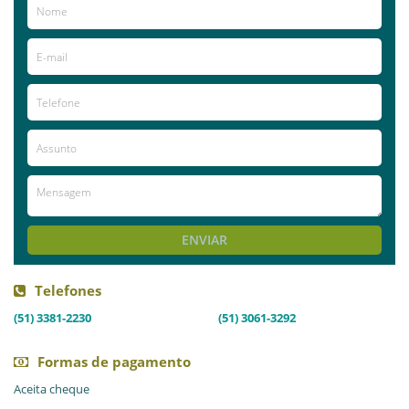
e o bem-estar dos hóspedes, que podem optar pela moradia
fixa ou temporária, bem como o centro-dia, onde
desenvolve atividades em um turno e retorna para o
convívio dos familiares no outro período.
Já visitou este local?
aproveite e deixe sua avaliação!
Avaliações
AVALIE ESTE LOCAL
ENVIAR
Telefones
(51) 3381-2230
(51) 3061-3292
Formas de pagamento
Aceita cheque