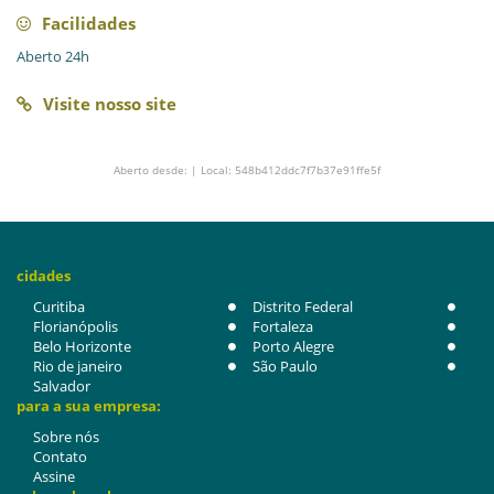
Facilidades
Aberto 24h
Visite nosso site
Aberto desde: | Local: 548b412ddc7f7b37e91ffe5f
cidades
Curitiba
Distrito Federal
Florianópolis
Fortaleza
Belo Horizonte
Porto Alegre
Rio de janeiro
São Paulo
Salvador
para a sua empresa:
Sobre nós
Contato
Assine