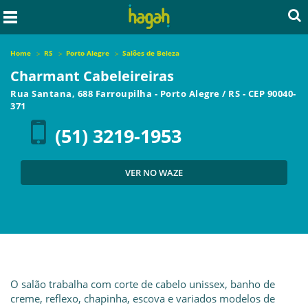
Home
RS
Porto Alegre
Salões de Beleza
Charmant Cabeleireiras
Rua Santana, 688 Farroupilha
-
Porto Alegre
/
RS
- CEP
90040-
371
(51) 3219-1953
VER NO WAZE
O salão trabalha com corte de cabelo unissex, banho de
creme, reflexo, chapinha, escova e variados modelos de