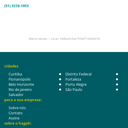
(51) 3219-1953
Aberto desde: | Local: 548ba3c5dc7f7b071640437d
cidades
Curitiba
Distrito Federal
Florianópolis
Fortaleza
Belo Horizonte
Porto Alegre
Rio de janeiro
São Paulo
Salvador
para a sua empresa:
Sobre nós
Contato
Assine
sobre o hagah: