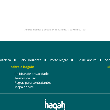
Aberto desde: | Local: 548b4055dc7f7b37d49c01a3
ortaleza
Belo Horizonte
Porto Alegre
Rio de janeiro
São
sobre o hagah:
Bl
Politicas de privacidade
Termos de uso
Regras para contratantes
Mapa do Site