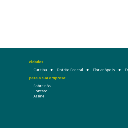
cidades
Curitiba
Distrito Federal
Florianópolis
F
para a sua empresa:
Sobre nós
Contato
Assine