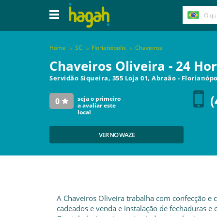
Home
SC
Florianópolis
Chaveiros
Chaveiros Oliveira - 24 Ho
Servidão Siqueira, 355 Loja 01, Abraão
-
Florianópo
(
seja o primeiro
0
a avaliar este
local
VER NO WAZE
A Chaveiros Oliveira trabalha com confecção e 
cadeados e venda e instalação de fechaduras e 