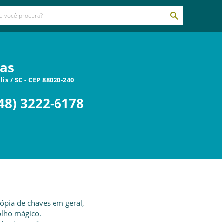
ras
lis
/
SC
- CEP
88020-240
48) 3222-6178
cópia de chaves em geral,
olho mágico.