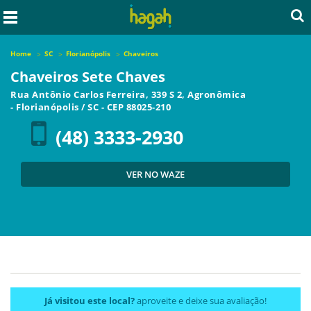
Home
SC
Florianópolis
Chaveiros
Chaveiros Sete Chaves
Rua Antônio Carlos Ferreira, 339 S 2, Agronômica
-
Florianópolis
/
SC
- CEP
88025-210
(48) 3333-2930
VER NO WAZE
Já visitou este local?
aproveite e deixe sua avaliação!