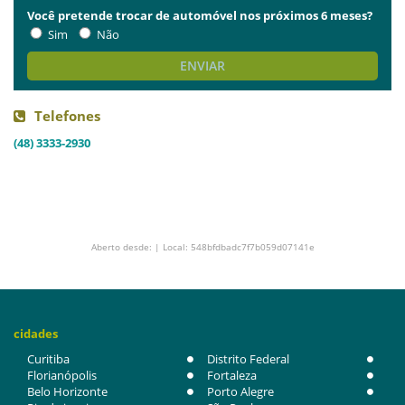
Você pretende trocar de automóvel nos próximos 6 meses?
Sim
Não
ENVIAR
Telefones
(48) 3333-2930
Aberto desde: | Local: 548bfdbadc7f7b059d07141e
cidades
Curitiba
Distrito Federal
Florianópolis
Fortaleza
Belo Horizonte
Porto Alegre