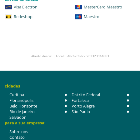
Visa Electron
MasterCard Maestro
Redeshop
Maestro
Aberto desde: | Local: 548c62b9dc7f7b33239448b3
cidades
Curitiba
Distrito Federal
Florianópolis
Fortaleza
Belo Horizonte
Porto Alegre
Rio de janeiro
São Paulo
Salvador
para a sua empresa:
Sobre nós
Contato