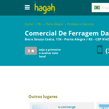
Home
RS
Porto Alegre
Produtos e Serviços
Comercial De Ferragem Da
Beco Souza Costa, 174
-
Porto Alegre
/
RS
- CEP
914
(
seja o primeiro
0
a avaliar este
local
Outros lugares
e-converge