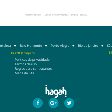
Aberto desde: | Local: 548b94d5dc7f7b068615b082
ortaleza
Belo Horizonte
Porto Alegre
Rio de janeiro
São
sobre o hagah:
Bl
Politicas de privacidade
Termos de uso
Regras para contratantes
Mapa do Site