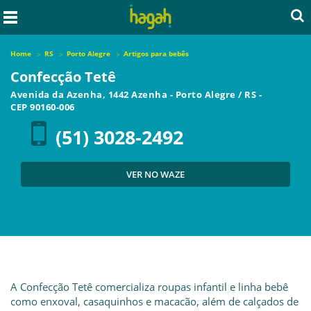
Home
RS
Porto Alegre
Artigos para bebês
Confecção Tetê
Avenida da Azenha, 1442 Azenha
-
Porto Alegre
/
RS
-
CEP
90160-006
(51) 3028-2492
VER NO WAZE
A Confecção Tetê comercializa roupas infantil e linha bebê
como enxoval, casaquinhos e macacão, além de calçados de