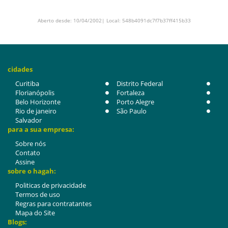
Aberto desde: 10/04/2002| Local: 548b4091dc7f7b37ff415b33
cidades
Curitiba
Distrito Federal
Florianópolis
Fortaleza
Belo Horizonte
Porto Alegre
Rio de janeiro
São Paulo
Salvador
para a sua empresa:
Sobre nós
Contato
Assine
sobre o hagah:
Politicas de privacidade
Termos de uso
Regras para contratantes
Mapa do Site
Blogs: