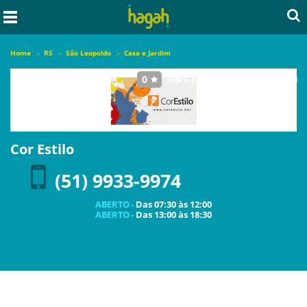
Home
RS
São Leopoldo
Casa e Jardim
0
seja o primeiro a avaliar este local
Cor Estilo
(51) 9933-9974
ABERTO -
Das
07:30
às
12:00
ABERTO -
Das
13:00
às
18:30