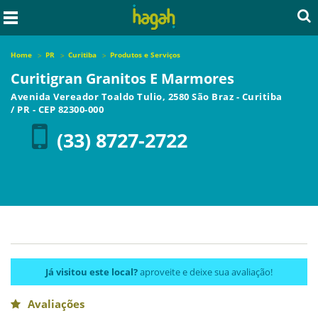
Home
PR
Curitiba
Produtos e Serviços
Curitigran Granitos E Marmores
Avenida Vereador Toaldo Tulio, 2580 São Braz
-
Curitiba
/
PR
- CEP
82300-000
(33) 8727-2722
Já visitou este local?
aproveite e deixe sua avaliação!
Avaliações