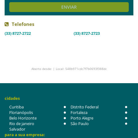
ENVIAR
Telefones
(33) 8727-2722
(33) 8727-2723
Aberto desde: | Local: 548b971cdc7f7b0693f388dc
cidades
Curitiba
Distrito Federal
Florianópolis
Fortaleza
Belo Horizonte
Porto Alegre
Rio de janeiro
São Paulo
Salvador
para a sua empresa: