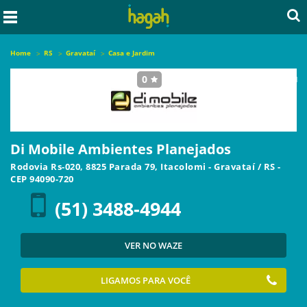
Home
RS
Gravataí
Casa e Jardim
0
seja o primeiro a avaliar este local
Di Mobile Ambientes Planejados
Rodovia Rs-020, 8825 Parada 79, Itacolomi
-
Gravataí
/
RS
-
CEP
94090-720
(51) 3488-4944
VER NO WAZE
LIGAMOS PARA VOCÊ