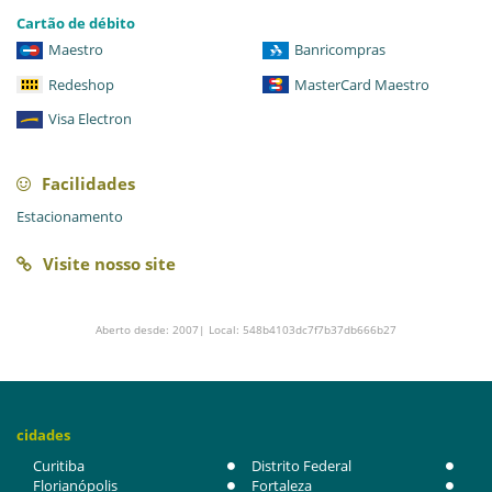
Cartão de débito
Maestro
Banricompras
Redeshop
MasterCard Maestro
Visa Electron
Facilidades
Estacionamento
Visite nosso site
Aberto desde: 2007| Local: 548b4103dc7f7b37db666b27
cidades
Curitiba
Distrito Federal
Florianópolis
Fortaleza