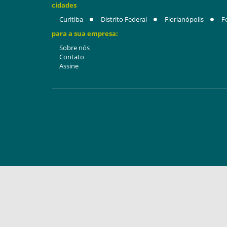
cidades
Curitiba
Distrito Federal
Florianópolis
F
para a sua empresa:
Sobre nós
Contato
Assine