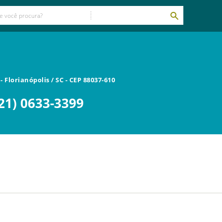
e
-
Florianópolis
/
SC
- CEP
88037-610
21) 0633-3399