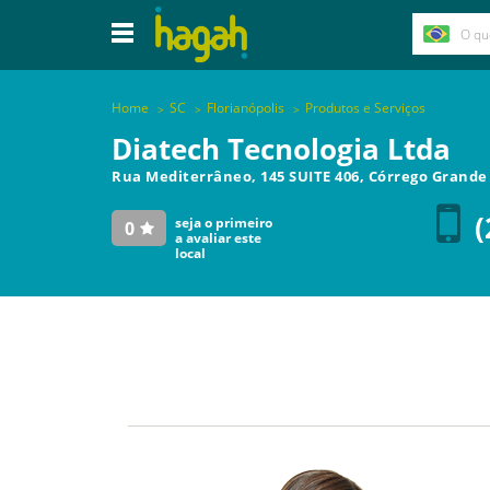
Home
SC
Florianópolis
Produtos e Serviços
Diatech Tecnologia Ltda
Rua Mediterrâneo, 145 SUITE 406, Córrego Grand
(
seja o primeiro
0
a avaliar este
local