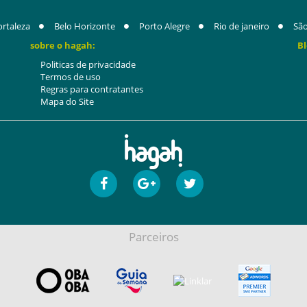
ortaleza
Belo Horizonte
Porto Alegre
Rio de janeiro
São
sobre o hagah:
Bl
Politicas de privacidade
Termos de uso
Regras para contratantes
Mapa do Site
Parceiros