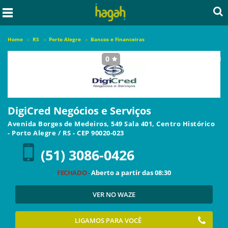
Home
RS
Porto Alegre
Bancos e Financeiras
0
seja o primeiro a avaliar este local
DigiCred Negócios e Serviços
Avenida Borges de Medeiros, 549 Sala 401, Centro Histórico
-
Porto Alegre
/
RS
- CEP
90020-023
(51) 3086-0426
FECHADO -
Aberto a partir das
08:30
VER NO WAZE
LIGAMOS PARA VOCÊ