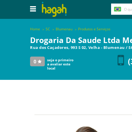
Home
SC
Blumenau
Produtos e Serviços
Drogaria Da Saude Ltda M
Rua dos Caçadores, 993 S 02, Velha
-
Blumenau
/
S
(
seja o primeiro
0
a avaliar este
local