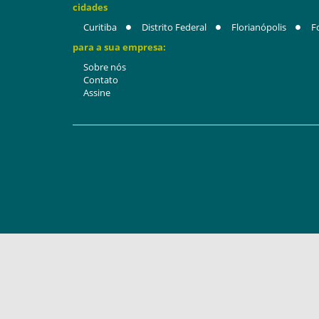
cidades
Curitiba
Distrito Federal
Florianópolis
F
para a sua empresa:
Sobre nós
Contato
Assine