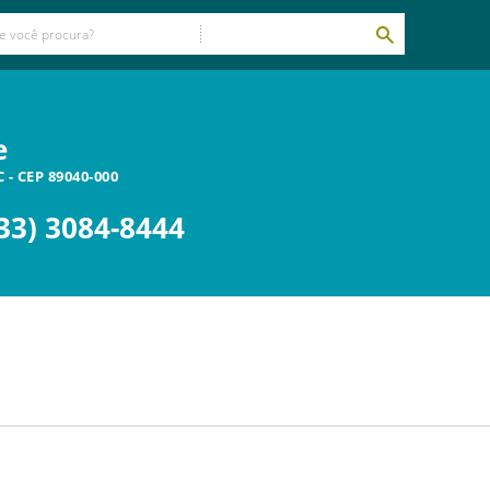
e
C
- CEP
89040-000
33) 3084-8444