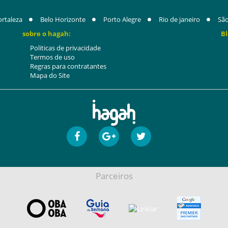
ortaleza
Belo Horizonte
Porto Alegre
Rio de janeiro
São
sobre o hagah:
Bl
Politicas de privacidade
Termos de uso
Regras para contratantes
Mapa do Site
Parceiros