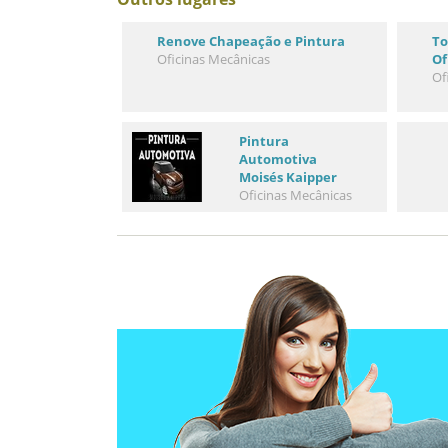
Renove Chapeação e Pintura
To
Oficinas Mecânicas
Of
Of
Pintura
Automotiva
Moisés Kaipper
Oficinas Mecânicas