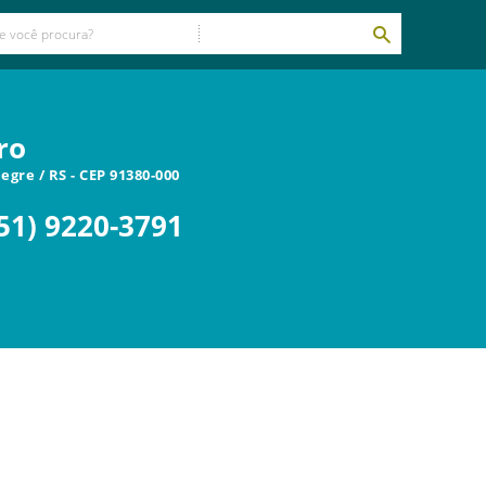
ro
legre
/
RS
- CEP
91380-000
51) 9220-3791