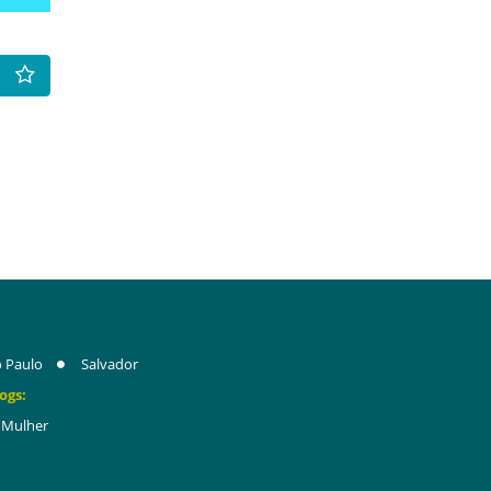
 Paulo
Salvador
ogs:
Mulher