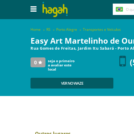
Home
RS
Porto Alegre
Transportes e Veículos
Easy Art Martelinho de Ou
Rua Gomes de Freitas, Jardim Itu Sabará
-
Porto A
(
seja o primeiro
0
a avaliar este
local
VER NO WAZE
Outros lugares