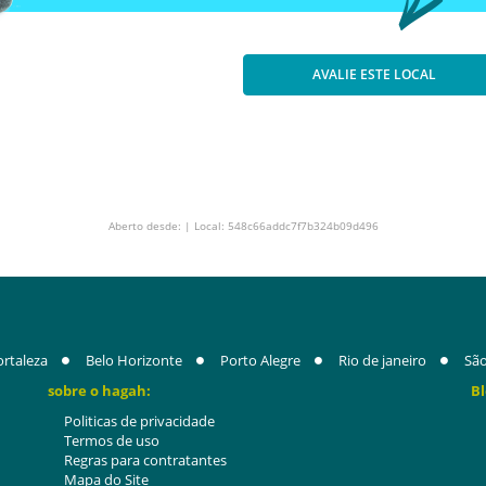
AVALIE ESTE LOCAL
Aberto desde: | Local: 548c66addc7f7b324b09d496
ortaleza
Belo Horizonte
Porto Alegre
Rio de janeiro
São
sobre o hagah:
Bl
Politicas de privacidade
Termos de uso
Regras para contratantes
Mapa do Site