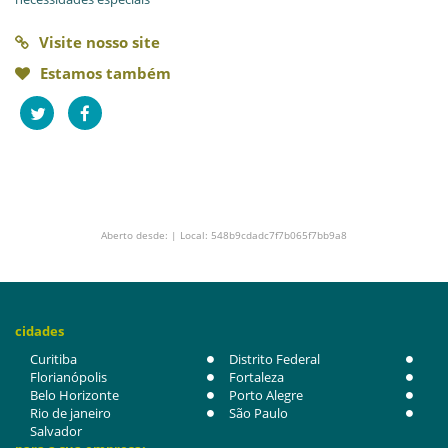
Visite nosso site
Estamos também
Aberto desde: | Local: 548b9cdadc7f7b065f7bb9a8
cidades
Curitiba
Distrito Federal
Florianópolis
Fortaleza
Belo Horizonte
Porto Alegre
Rio de janeiro
São Paulo
Salvador