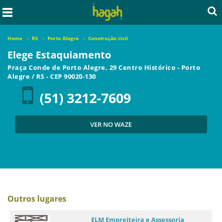
Home
RS
Porto Alegre
Construção civil
Elege Estaquiamento
Praça Conde de Porto Alegre, 29 Centro Histórico
-
Porto
Alegre
/
RS
- CEP
90020-130
(51) 3212-7609
VER NO WAZE
Outros lugares
ELM Empreiteira e Assessoria