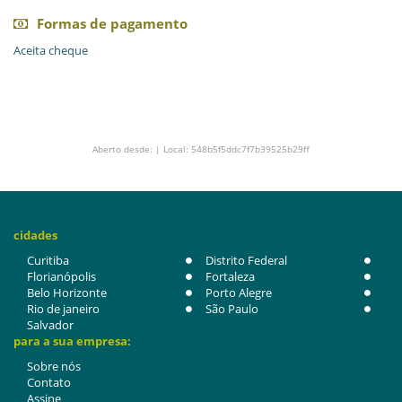
Formas de pagamento
Aceita cheque
Aberto desde: | Local: 548b5f5ddc7f7b39525b29ff
cidades
Curitiba
Distrito Federal
Florianópolis
Fortaleza
Belo Horizonte
Porto Alegre
Rio de janeiro
São Paulo
Salvador
para a sua empresa:
Sobre nós
Contato
Assine