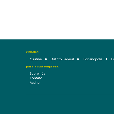
cidades
Curitiba
Distrito Federal
Florianópolis
F
para a sua empresa:
Sobre nós
Contato
Assine