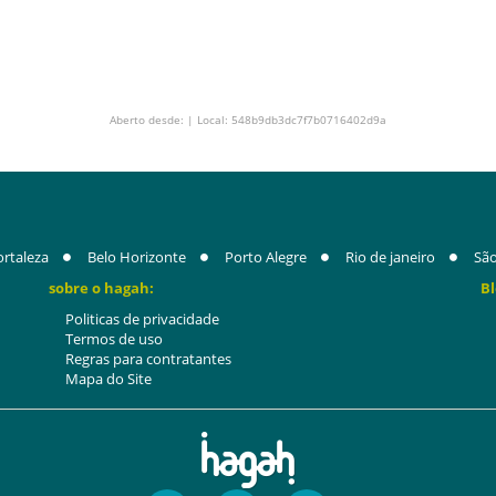
Aberto desde: | Local: 548b9db3dc7f7b0716402d9a
ortaleza
Belo Horizonte
Porto Alegre
Rio de janeiro
São
sobre o hagah:
Bl
Politicas de privacidade
Termos de uso
Regras para contratantes
Mapa do Site