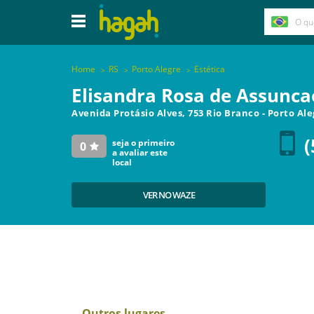
Home
RS
Porto Alegre
Estética
Elisandra Rosa de Assunca
Avenida Protásio Alves, 753 Rio Branco
-
Porto Ale
(
seja o primeiro
0
a avaliar este
local
VER NO WAZE
Outros lugares