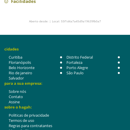
Facilidades
Aberto desde: | Local: 55f1d4a7a45d9a19639fb0a7
cidades
Curitiba
Distrito Federal
Florianópolis
Fortaleza
Belo Horizonte
Porto Alegre
Rio de janeiro
São Paulo
Salvador
para a sua empresa:
Sobre nós
Contato
Assine
sobre o hagah:
Politicas de privacidade
Termos de uso
Regras para contratantes