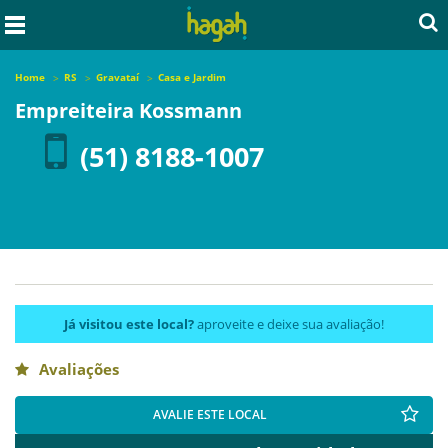
Home
RS
Gravataí
Casa e Jardim
Empreiteira Kossmann
(51) 8188-1007
Já visitou este local?
aproveite e deixe sua avaliação!
Avaliações
AVALIE ESTE LOCAL