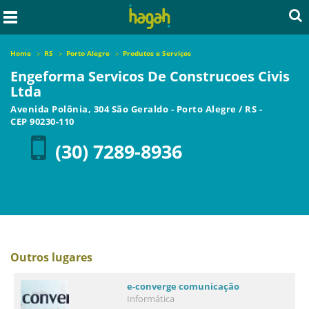
Home
RS
Porto Alegre
Produtos e Serviços
Engeforma Servicos De Construcoes Civis
Ltda
Avenida Polônia, 304 São Geraldo
-
Porto Alegre
/
RS
-
CEP
90230-110
(30) 7289-8936
Outros lugares
e-converge comunicação
Informática