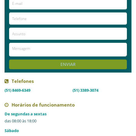
Entre em contato para maiores informações.
Já visitou este local?
aproveite e deixe sua avaliação!
Avaliações
AVALIE ESTE LOCAL
ENVIAR
Telefones
(51) 8469-6349
(51) 3389-3074
Horários de funcionamento
De segundas a sextas
das 08:00 às 18:00
Sábado