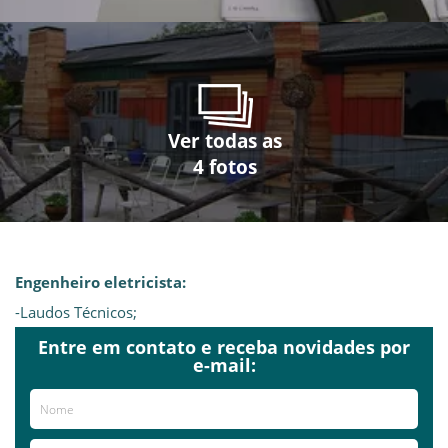
Ver todas as
Ver todas as
Ver todas as
Ver todas as
4 fotos
4 fotos
4 fotos
4 fotos
Engenheiro eletricista:
-Laudos Técnicos;
-Projetos Elétricos.
Entre em contato e receba novidades por
e-mail:
Eletricista:
-Instalações Elétricas;
-Manutenção Elétricas;