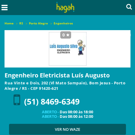
Home
RS
Porto Alegre
Engenheiros
0
seja o primeiro a avaliar este local
Engenheiro Eletricista Luís Augusto
Rua Vinte e Dois, 202 (Vl Mato Sampaio), Bom Jesus
-
Porto
Alegre
/
RS
- CEP
91420-621
(51) 8469-6349
ABERTO -
Das
08:00
às
18:00
ABERTO -
Das
08:00
às
12:00
VER NO WAZE