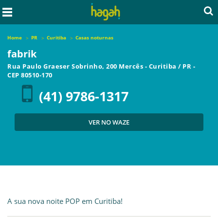
Home
PR
Curitiba
Casas noturnas
fabrik
Rua Paulo Graeser Sobrinho, 200 Mercês
-
Curitiba
/
PR
-
CEP
80510-170
(41) 9786-1317
VER NO WAZE
A sua nova noite POP em Curitiba!