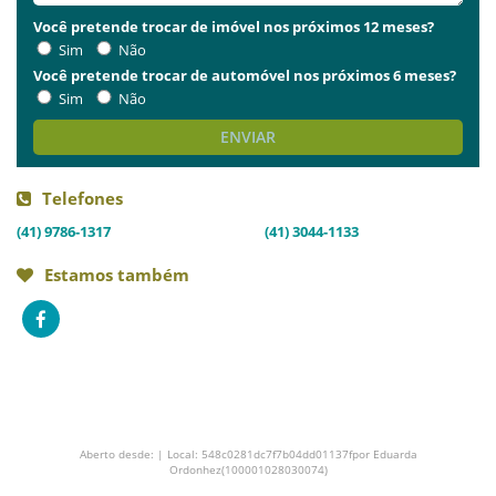
Você pretende trocar de imóvel nos próximos 12 meses?
Sim
Não
Você pretende trocar de automóvel nos próximos 6 meses?
Sim
Não
ENVIAR
Telefones
(41) 9786-1317
(41) 3044-1133
Estamos também
Aberto desde: | Local: 548c0281dc7f7b04dd01137fpor Eduarda
Ordonhez(100001028030074)