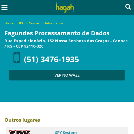
Home
RS
Canoas
Informática
Fagundes Processamento de Dados
Rua Expedicionário, 152 Nossa Senhora das Graças
-
Canoas
/
RS
- CEP
92110-320
(51) 3476-1935
VER NO WAZE
Outros lugares
SPY System