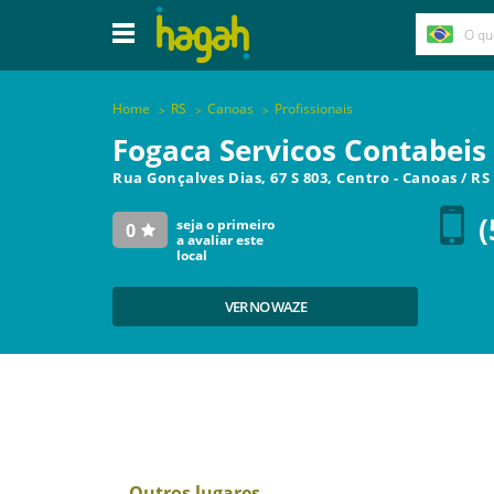
Home
RS
Canoas
Profissionais
Fogaca Servicos Contabeis 
Rua Gonçalves Dias, 67 S 803, Centro
-
Canoas
/
RS
(
seja o primeiro
0
a avaliar este
local
VER NO WAZE
Outros lugares