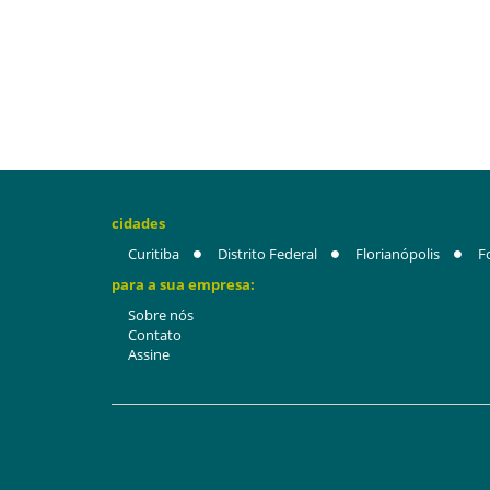
cidades
Curitiba
Distrito Federal
Florianópolis
F
para a sua empresa:
Sobre nós
Contato
Assine