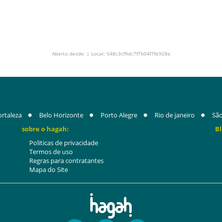
Aberto desde: | Local: 548c3cf9dc7f7b04f7fe928e
ortaleza
Belo Horizonte
Porto Alegre
Rio de janeiro
São
sobre o hagah:
Bl
Politicas de privacidade
Termos de uso
Regras para contratantes
Mapa do Site