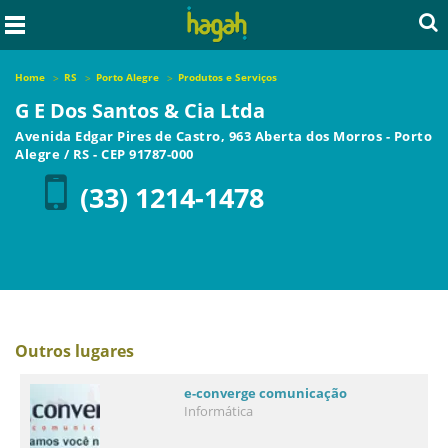
Home
RS
Porto Alegre
Produtos e Serviços
G E Dos Santos & Cia Ltda
Avenida Edgar Pires de Castro, 963 Aberta dos Morros
-
Porto
Alegre
/
RS
- CEP
91787-000
(33) 1214-1478
Outros lugares
e-converge comunicação
Informática