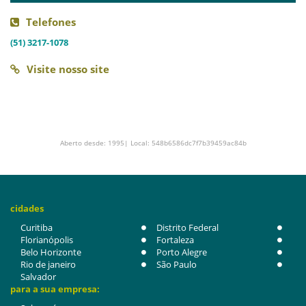
Telefones
(51) 3217-1078
Visite nosso site
Aberto desde: 1995| Local: 548b6586dc7f7b39459ac84b
cidades
Curitiba
Distrito Federal
Florianópolis
Fortaleza
Belo Horizonte
Porto Alegre
Rio de janeiro
São Paulo
Salvador
para a sua empresa: