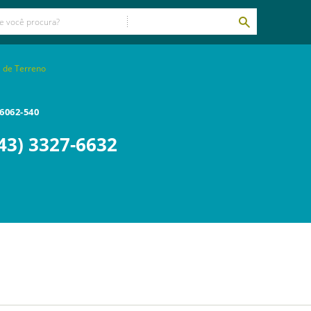
 de Terreno
6062-540
43) 3327-6632