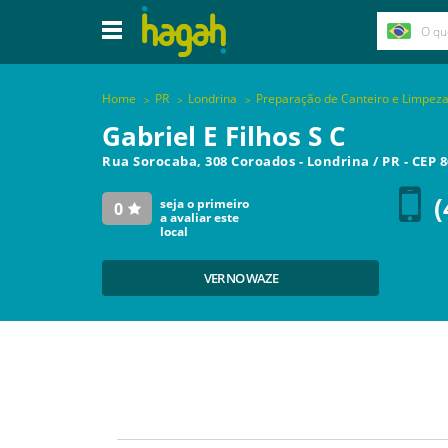
Home
PR
Londrina
Preparação de Canteiro e Limpeza
Gabriel E Filhos S C
Rua Sorocaba, 308 Coroados
-
Londrina
/
PR
- CEP
8
(
seja o primeiro
0
a avaliar este
local
VER NO WAZE