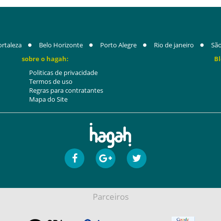
ortaleza
Belo Horizonte
Porto Alegre
Rio de janeiro
São
sobre o hagah:
Bl
Politicas de privacidade
Termos de uso
Regras para contratantes
Mapa do Site
Parceiros