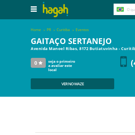
Home
PR
Curitiba
Eventos
GAITAÇO SERTANEJO
Avenida Manoel Ribas, 8172 Butiatuvinha
-
Curiti
(
seja o primeiro
0
a avaliar este
local
VER NO WAZE