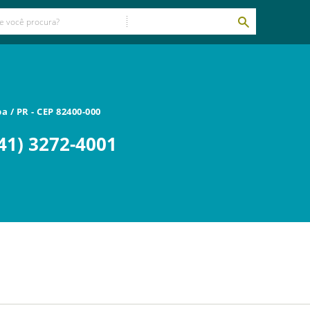
ba
/
PR
- CEP
82400-000
41) 3272-4001