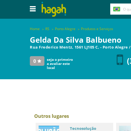
Home
RS
Porto Alegre
Produtos e Serviços
Gelda Da Silva Balbueno
Rua Frederico Mentz, 1561 LJ105 C,
-
Porto Alegre
(
seja o primeiro
0
a avaliar este
local
Outros lugares
Tecnosolução