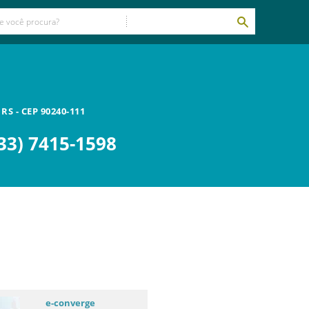
/
RS
- CEP
90240-111
33) 7415-1598
e-converge