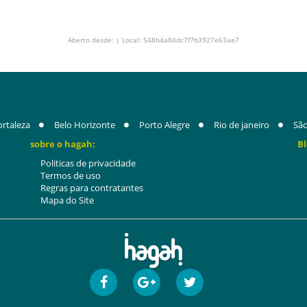
Aberto desde: | Local: 548b4a84dc7f7b3927e63ae7
ortaleza
Belo Horizonte
Porto Alegre
Rio de janeiro
São
sobre o hagah:
Bl
Politicas de privacidade
Termos de uso
Regras para contratantes
Mapa do Site