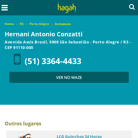
Home
RS
Porto Alegre
Autopeças
Hernani Antonio Conzatti
Avenida Assis Brasil, 5908 São Sebastião
-
Porto Alegre
/
RS
-
CEP
91110-000
(51) 3364-4433
VER NO WAZE
Outros lugares
LCG Guinchos 24 Horas