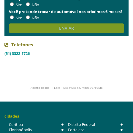
Sim
Não
Você pretende trocar de automóvel nos próximos 6 meses?
Sim
Não
ENVIAR
Telefones
(51) 3322-1726
Aberto desde: | Local: 548bf548dc7f7b05597c65fa
cidades
Curitiba
Distrito Federal
Florianópolis
Fortaleza