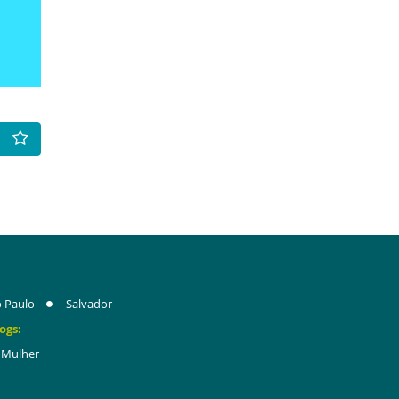
 Paulo
Salvador
ogs:
Mulher