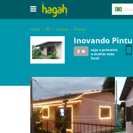
Home
RS
Canoas
Pintura
Inovando Pintu
seja o primeiro
0
a avaliar este
local