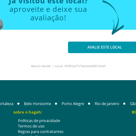
Já visitou este local?
aproveite e deixe sua
avaliação!
AVALIE ESTE LOCAL
Aberto desde: | Local: 56992af727de3a4ddf2164af
ortaleza
Belo Horizonte
Porto Alegre
Rio de janeiro
São
sobre o hagah:
Bl
Politicas de privacidade
Termos de uso
Regras para contratantes