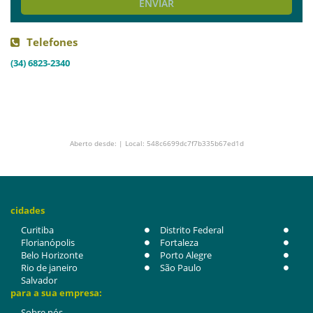
ENVIAR
Telefones
(34) 6823-2340
Aberto desde: | Local: 548c6699dc7f7b335b67ed1d
cidades
Curitiba
Distrito Federal
Florianópolis
Fortaleza
Belo Horizonte
Porto Alegre
Rio de janeiro
São Paulo
Salvador
para a sua empresa:
Sobre nós