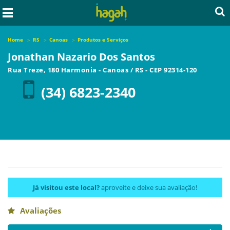
Home
RS
Canoas
Produtos e Serviços
Jonathan Nazario Dos Santos
Rua Treze, 180 Harmonia
-
Canoas
/
RS
- CEP
92314-120
(34) 6823-2340
Já visitou este local?
aproveite e deixe sua avaliação!
Avaliações