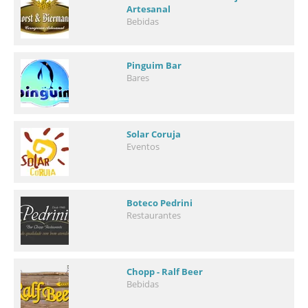
Artesanal
Bebidas
Pinguim Bar
Bares
Solar Coruja
Eventos
Boteco Pedrini
Restaurantes
Chopp - Ralf Beer
Bebidas