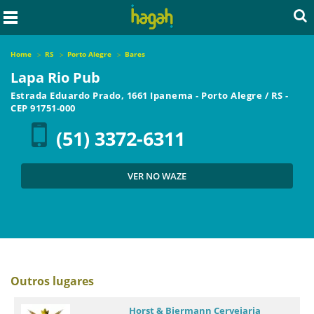
Home
RS
Porto Alegre
Bares
Lapa Rio Pub
Estrada Eduardo Prado, 1661 Ipanema
-
Porto Alegre
/
RS
-
CEP
91751-000
(51) 3372-6311
VER NO WAZE
Outros lugares
Horst & Biermann Cervejaria